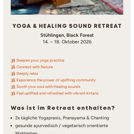
YOGA & HEALING SOUND RETREAT
Stühlingen, Black Forest
14. – 18. Oktober 2026
Deepen your yoga practice

Connect with Nature

Deeply relax

Experience the power of uplifting community

Sooth your soul with Healing sounds

Feel uplifted and refreshed with vibrant kirtans

Was ist im Retreat enthalten?
2x tägliche Yogapraxis, Pranayama & Chanting
gesunde ayurvedisch / vegetarisch orientierte
Mahlzeiten