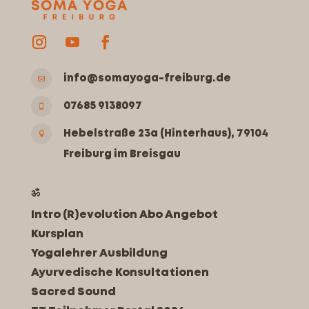
info@somayoga-freiburg.de

07685 9138097

Hebelstraße 23a (Hinterhaus), 79104

Freiburg im Breisgau
ॐ
Intro (R)evolution Abo Angebot
Kursplan
Yogalehrer Ausbildung
Ayurvedische Konsultationen
Sacred Sound