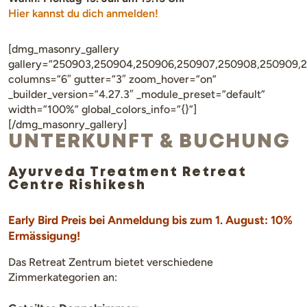
Hier kannst du dich anmelden!
[dmg_masonry_gallery
gallery=”250903,250904,250906,250907,250908,250909,251
columns=”6″ gutter=”3″ zoom_hover=”on”
_builder_version=”4.27.3″ _module_preset=”default”
width=”100%” global_colors_info=”{}”]
[/dmg_masonry_gallery]
UNTERKUNFT & BUCHUNG
Ayurveda Treatment Retreat
Centre Rishikesh
Early Bird Preis bei Anmeldung bis zum 1. August: 10%
Ermässigung!
Das Retreat Zentrum bietet verschiedene
Zimmerkategorien an: