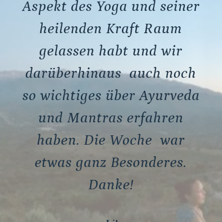
Aspekt des Yoga u
nd
seiner
heilenden Kraft Raum
gelassen habt und wir
darüberhinaus auch noch
so w
ichtiges über Ayurveda
u
nd
Mantras erfahren
haben. Die Woche war
etwas ganz Besonderes.
Danke!