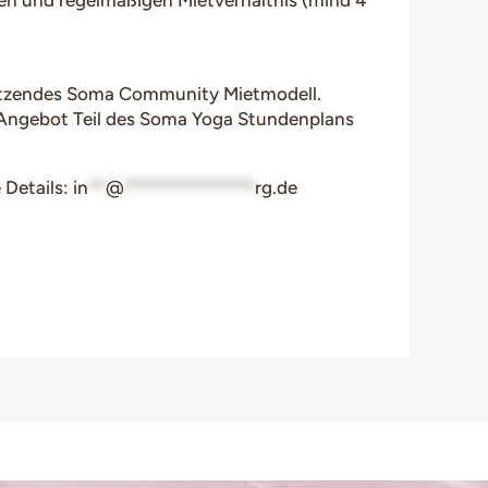
igen und regelmäßigen Mietverhältnis (mind 4
tützendes Soma Community Mietmodell.
n Angebot Teil des Soma Yoga Stundenplans
 Details:
in
**
@
***************
rg.de