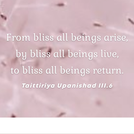
From bliss all beings arise,
by bliss all beings live,
to bliss all beings return.
Taittiriya Upanishad III.6