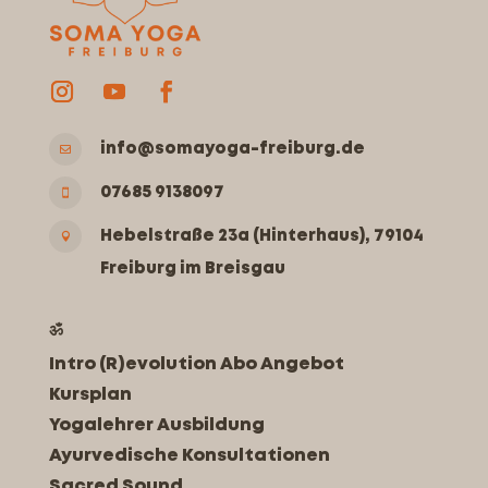
info@somayoga-freiburg.de

07685 9138097

Hebelstraße 23a (Hinterhaus), 79104

Freiburg im Breisgau
ॐ
Intro (R)evolution Abo Angebot
Kursplan
Yogalehrer Ausbildung
Ayurvedische Konsultationen
Sacred Sound