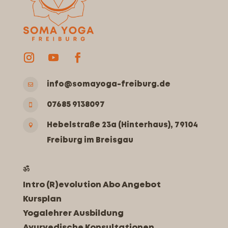
info@somayoga-freiburg.de

07685 9138097

Hebelstraße 23a (Hinterhaus), 79104

Freiburg im Breisgau
ॐ
Intro (R)evolution Abo Angebot
Kursplan
Yogalehrer Ausbildung
Ayurvedische Konsultationen