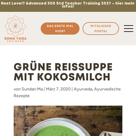
Next Level? Advanced 300 Std Teacher Training 2027 – hier mehr
Infos!
DAS ERSTE MAL
MITGLIEDER
HIER?
PORTAL
GRÜNE REISSUPPE
MIT KOKOSMILCH
von
Sundari Ma
|
März 7, 2020
|
Ayurveda
,
Ayurvedische
Rezepte