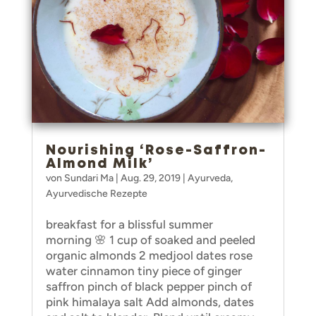
Nourishing ‘Rose-Saffron-
Almond Milk’
von
Sundari Ma
|
Aug. 29, 2019
|
Ayurveda
,
Ayurvedische Rezepte
breakfast for a blissful summer
morning 🌸 1 cup of soaked and peeled
organic almonds 2 medjool dates rose
water cinnamon tiny piece of ginger
saffron pinch of black pepper pinch of
pink himalaya salt Add almonds, dates